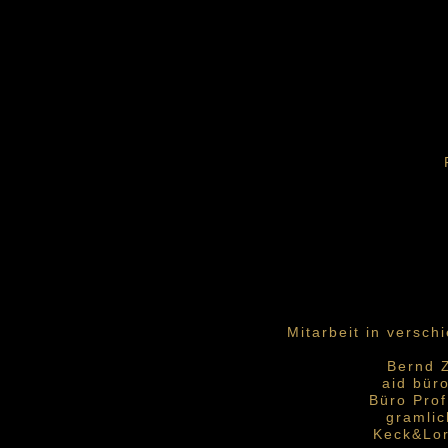
Mitarbeit in versc
Bernd 
aid bür
Büro Prof
gramlic
Keck&Lor